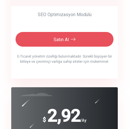
SEO Optimizasyon Modülü
Satın Al
E-Ticaret yönetim özelliği bulunmaktadır. Sürekli büyüyen bir
kitleye ve çevrimiçi varlığa sahip siteler için mükemmel.
crm auto cync
click to call back
240
2,92
$
$
/year
/Ay
track energy costs