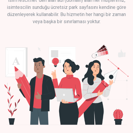
isimTescil.net 'den alan adı (domain) alan her müşterimiz,
isimtescilin sunduğu ücretsiz park sayfasını kendine göre
düzenleyerek kullanabilir. Bu hizmetin her hangi bir zaman
veya başka bir sınırlaması yoktur.