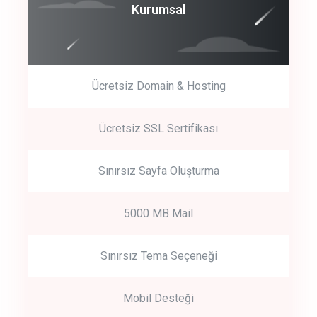
Coroprate
Kurumsal
predictive dialing
Ücretsiz Domain & Hosting
Get Started
Ücretsiz SSL Sertifikası
Start by trying our service for 30 days free trial no credit card
required.
Sınırsız Sayfa Oluşturma
5000 MB Mail
Sınırsız Tema Seçeneği
Mobil Desteği