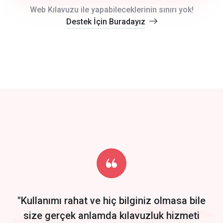
crm auto cync
Web Kılavuzu ile yapabileceklerinin sınırı yok!
Destek İçin Buradayız
click to call back
track energy costs
predictive dialing
Get Started
Start by trying our service for 30 days free trial no credit card
required.
"Kullanımı rahat ve hiç bilginiz olmasa bile
size gerçek anlamda kılavuzluk hizmeti