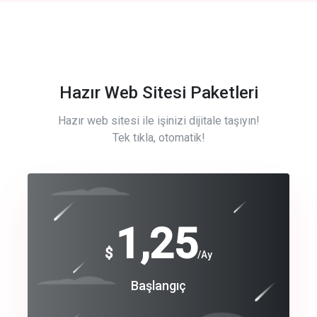
Hazır Web Sitesi Paketleri
Hazır web sitesi ile işinizi dijitale taşıyın!
Tek tıkla, otomatik!
Free
1,25
$
/Ay
Basic
Başlangıç